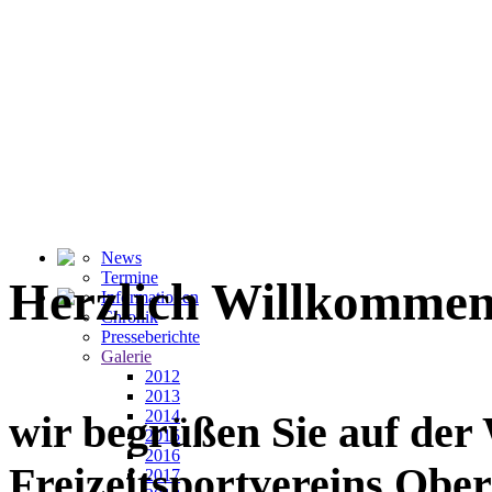
News
Termine
Herzlich Willkommen
Informationen
Chronik
Presseberichte
Galerie
2012
2013
2014
wir begrüßen Sie auf der
2015
2016
Freizeitsportvereins Ober
2017