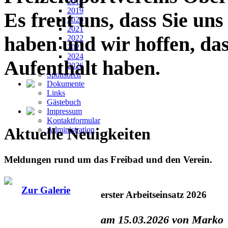
2018
2019
Es freut uns, dass Sie un
2020
2021
haben und wir hoffen, da
2022
2023
2024
Aufenthalt haben.
2026
Sponsoren
Dokumente
Links
Gästebuch
Impressum
Kontaktformular
Aktuelle Neuigkeiten
Administration
Meldungen rund um das Freibad und den Verein.
Zur Galerie
erster Arbeitseinsatz 2026
am 15.03.2026 von Marko