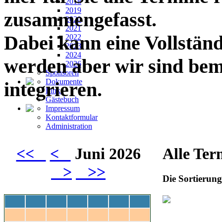
2018
2019
zusammengefasst.
2020
2021
Dabei kann eine Vollständ
2022
2023
2024
werden aber wir sind bemü
2026
Sponsoren
Dokumente
integrieren.
Links
Gästebuch
Impressum
Kontaktformular
Administration
<<
<
Juni 2026
Alle Ter
>
>>
Die Sortierung 
Mo
Di
Mi
Do
Fr
Sa
So