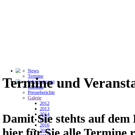
News
Termine
Termine und Veranst
Informationen
Chronik
Presseberichte
Galerie
2012
2013
2014
Damit Sie stehts auf dem
2015
2016
hier für Sie alle Termine
2017