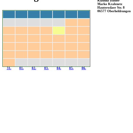
Klaudia Daßler
Marko Kralenetz
Hauterodaer Str. 8
06577 Oberheldrungen
Mo
Di
Mi
Do
Fr
Sa
So
27.
28.
29.
30.
31.
01.
02.
03.
04.
05.
06.
07.
08.
09.
10.
11.
12.
13.
14.
15.
16.
17.
18.
19.
20.
21.
22.
23.
24.
25.
26.
27.
28.
29.
30.
31.
01.
02.
03.
04.
05.
06.