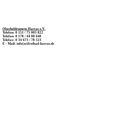
Oberheldrungen-Harras e.V.
Telefon: 0 151 / 75 003 822
Telefon: 0 178 / 44 88 648
Telefax: 0 34 673 / 78 523
E - Mail: info(at)freibad-harras.de