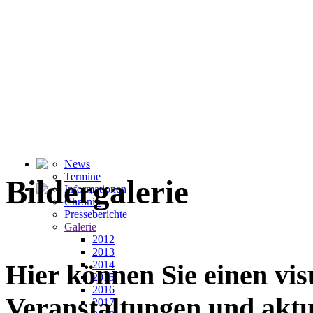
News
Termine
Bildergalerie
Informationen
Chronik
Presseberichte
Galerie
2012
2013
2014
Hier können Sie einen vi
2015
2016
Veranstaltungen und akt
2017