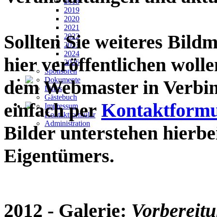
2018
2019
2020
2021
Sollten Sie weiteres Bildm
2022
2023
2024
hier veröffentlichen wollen
2026
Sponsoren
Dokumente
dem Webmaster in Verbin
Links
Gästebuch
einfach per
Kontaktformu
Impressum
Kontaktformular
Administration
Bilder unterstehen hierb
Eigentümers.
2012
- Galerie:
Vorbereit