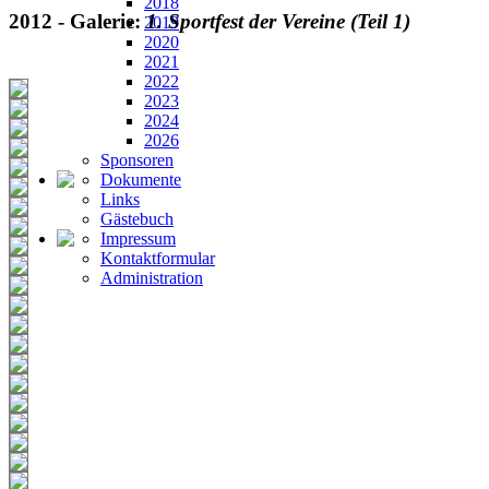
2018
2012
- Galerie:
1. Sportfest der Vereine (Teil 1)
2019
2020
2021
2022
2023
2024
2026
Sponsoren
Dokumente
Links
Gästebuch
Impressum
Kontaktformular
Administration