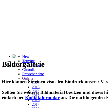
News
Termine
Bildergalerie
Informationen
Chronik
Presseberichte
Galerie
Hier können Sie einen visuellen Eindruck unserer Ve
2012
2013
2014
Sollten Sie weiteres Bildmaterial besitzen und dieses 
2015
einfach per
Kontaktformular
an. Die nachfolgenden B
2016
2017