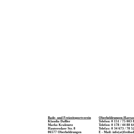
Bade- und Freizeitsportverein
Oberheldrungen-Harras 
Klaudia Daßler
Telefon: 0 151 / 75 003 
Marko Kralenetz
Telefon: 0 178 / 44 88 6
Hauterodaer Str. 8
Telefax: 0 34 673 / 78 5
06577 Oberheldrungen
E - Mail: info(at)freiba