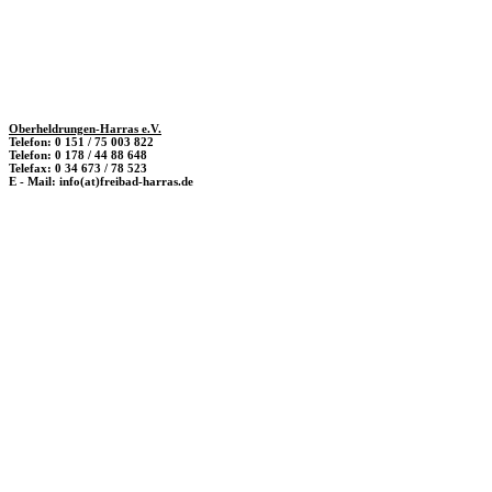
Oberheldrungen-Harras e.V.
Telefon: 0 151 / 75 003 822
Telefon: 0 178 / 44 88 648
Telefax: 0 34 673 / 78 523
E - Mail: info(at)freibad-harras.de