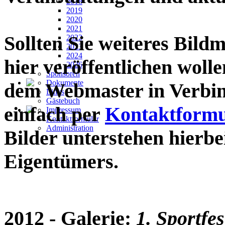
2018
2019
2020
2021
Sollten Sie weiteres Bildm
2022
2023
2024
hier veröffentlichen wollen
2026
Sponsoren
Dokumente
dem Webmaster in Verbin
Links
Gästebuch
einfach per
Kontaktformu
Impressum
Kontaktformular
Administration
Bilder unterstehen hierb
Eigentümers.
2012
- Galerie:
1. Sportfes