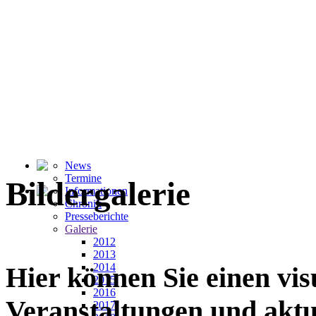
News
Termine
Bildergalerie
Informationen
Chronik
Presseberichte
Galerie
2012
2013
2014
Hier können Sie einen vi
2015
2016
Veranstaltungen und akt
2017