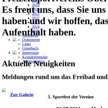
2018
2019
Es freut uns, dass Sie un
2020
2021
haben und wir hoffen, da
2022
2023
2024
Aufenthalt haben.
2026
Sponsoren
Dokumente
Links
Gästebuch
Impressum
Kontaktformular
Aktuelle Neuigkeiten
Administration
Meldungen rund um das Freibad und 
Zur Galerie
3. Sportfest der Vereine