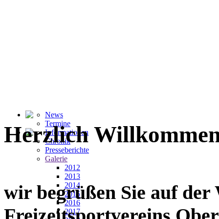
News
Termine
Herzlich Willkommen
Informationen
Chronik
Presseberichte
Galerie
2012
2013
2014
wir begrüßen Sie auf der
2015
2016
Freizeitsportvereins Ober
2017