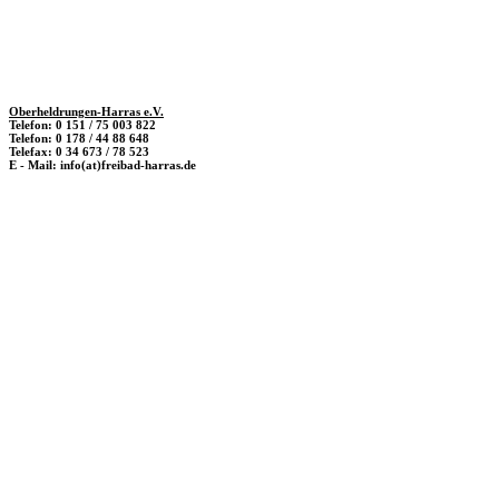
Oberheldrungen-Harras e.V.
Telefon: 0 151 / 75 003 822
Telefon: 0 178 / 44 88 648
Telefax: 0 34 673 / 78 523
E - Mail: info(at)freibad-harras.de